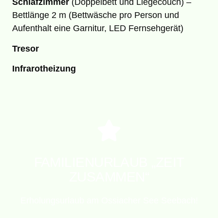
Schlafzimmer
(Doppelbett und Liegecouch) –
Bettlänge 2 m (Bettwäsche pro Person und
Aufenthalt eine Garnitur, LED Fernsehgerät)
Tresor
Infrarotheizung
Hier klicken
Gültig für Ferienwohnungen 3 und 4
FAMILIENURLAUB „ZEIT
ZUSAMMEN“
15.09.2026 - 15.10.2026
15.05.2026 - 15.06.2026 +
Erholungsurlaub am Ossiacher See Seebach!
GÜTIG FÜR DEN ZEITRAUM: